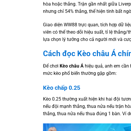
hòa hoặc thắng. Trận gần nhất giữa Liverp
nhưng chỉ 54% thắng, thể hiện tính bất ng
Giao diện WW88 trực quan, tích hợp dữ liệu đ
viên có thể theo dõi hiệu suất, tỉ lệ thắng
lựa chọn lý tưởng cho cả người mới và cượ
Cách đọc Kèo châu Á chí
Để chơi
Kèo châu Á
hiệu quả, anh em cần h
mức kèo phổ biến thường gặp gồm:
Kèo chấp 0.25
Kèo 0.25 thường xuất hiện khi hai đội tươn
nếu đội mạnh thắng, thua nửa nếu trận hòa
thắng, thua nửa nếu thua đúng 1 bàn. Ví dụ