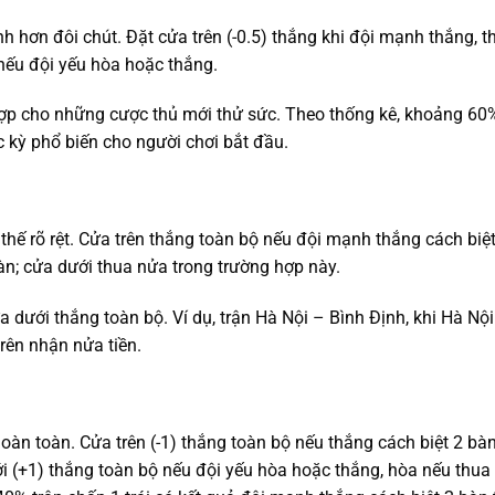
nh hơn đôi chút. Đặt cửa trên (-0.5) thắng khi đội mạnh thắng, t
 nếu đội yếu hòa hoặc thắng.
hợp cho những cược thủ mới thử sức. Theo thống kê, khoảng 60
c kỳ phổ biến cho người chơi bắt đầu.
thế rõ rệt. Cửa trên thắng toàn bộ nếu đội mạnh thắng cách biệt
àn; cửa dưới thua nửa trong trường hợp này.
 dưới thắng toàn bộ. Ví dụ, trận Hà Nội – Bình Định, khi Hà Nội
rên nhận nửa tiền.
hoàn toàn. Cửa trên (-1) thắng toàn bộ nếu thắng cách biệt 2 bà
ới (+1) thắng toàn bộ nếu đội yếu hòa hoặc thắng, hòa nếu thua