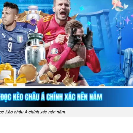
ọc Kèo châu Á chính xác nên nắm