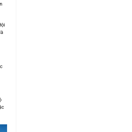
ên
Hội
là
ác
ộ
ặc