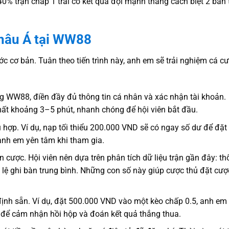
0% trận chấp 1 trái có kết quả đội mạnh thắng cách biệt 2 bàn 
châu Á tại WW88
c cơ bản. Tuân theo tiến trình này, anh em sẽ trải nghiệm cá c
g WW88, điền đầy đủ thông tin cá nhân và xác nhận tài khoản.
mất khoảng 3–5 phút, nhanh chóng để hội viên bắt đầu.
hợp. Ví dụ, nạp tối thiểu 200.000 VND sẽ có ngay số dư để đặt
anh em yên tâm khi tham gia.
 cược. Hội viên nên dựa trên phân tích dữ liệu trận gần đây: t
ỷ lệ ghi bàn trung bình. Những con số này giúp cược thủ đặt cượ
định sẵn. Ví dụ, đặt 500.000 VND vào một kèo chấp 0.5, anh em
ếp để cảm nhận hồi hộp và đoán kết quả thắng thua.