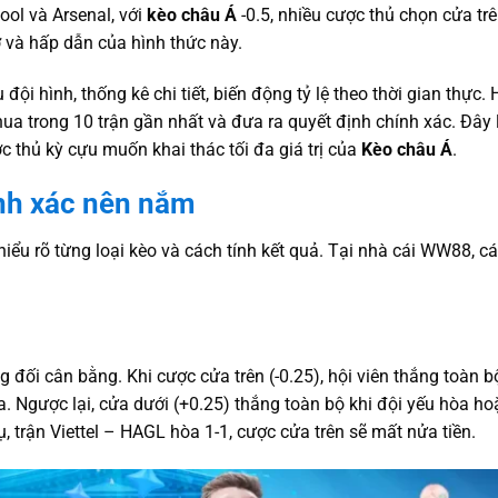
ool và Arsenal, với
kèo châu Á
-0.5, nhiều cược thủ chọn cửa tr
ờ và hấp dẫn của hình thức này.
ội hình, thống kê chi tiết, biến động tỷ lệ theo thời gian thực. 
/thua trong 10 trận gần nhất và đưa ra quyết định chính xác. Đây 
c thủ kỳ cựu muốn khai thác tối đa giá trị của
Kèo châu Á
.
nh xác nên nắm
iểu rõ từng loại kèo và cách tính kết quả. Tại nhà cái WW88, c
g đối cân bằng. Khi cược cửa trên (-0.25), hội viên thắng toàn b
. Ngược lại, cửa dưới (+0.25) thắng toàn bộ khi đội yếu hòa ho
, trận Viettel – HAGL hòa 1-1, cược cửa trên sẽ mất nửa tiền.