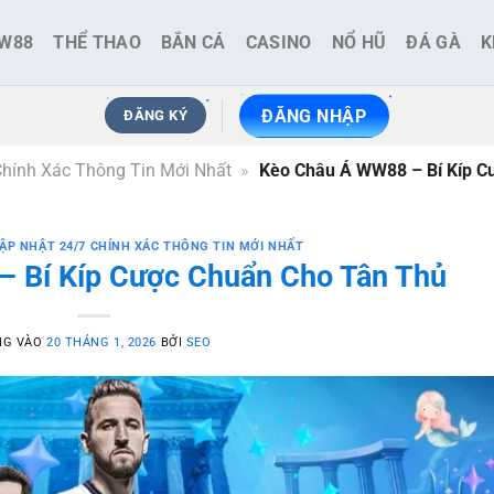
W88
THỂ THAO
BẮN CÁ
CASINO
NỔ HŨ
ĐÁ GÀ
K
ĐĂNG NHẬP
ĐĂNG KÝ
hính Xác Thông Tin Mới Nhất
»
Kèo Châu Á WW88 – Bí Kíp C
CẬP NHẬT 24/7 CHÍNH XÁC THÔNG TIN MỚI NHẤT
 Bí Kíp Cược Chuẩn Cho Tân Thủ
NG VÀO
20 THÁNG 1, 2026
BỞI
SEO