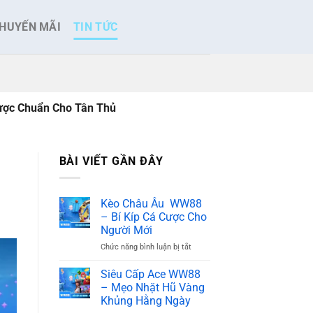
HUYẾN MÃI
TIN TỨC
ược Chuẩn Cho Tân Thủ
BÀI VIẾT GẦN ĐÂY
Kèo Châu Âu WW88
– Bí Kíp Cá Cược Cho
Người Mới
Chức năng bình luận bị tắt
ở
Kèo
Châu
Siêu Cấp Ace WW88
Âu
– Mẹo Nhặt Hũ Vàng
WW88
Khủng Hằng Ngày
–