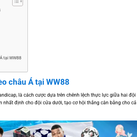
8
 Á tại WW88
Kèo châu Á tại WW88
Handicap, là cách cược dựa trên chênh lệch thực lực giữa hai đội
n nhất định cho đội cửa dưới, tạo cơ hội thắng cân bằng cho cả