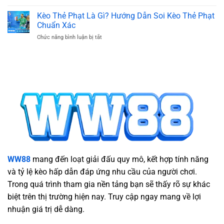
Kèo
Đá
Tân
Tài
Kèo Thẻ Phạt Là Gì? Hướng Dẫn Soi Kèo Thẻ Phạt
–
Thủ
Xỉu
Bí
Chuẩn Xác
WW88:
Kíp
Chức năng bình luận bị tắt
ở
Bật
Từ
Kèo
Mí
Điển
Thẻ
Công
Vàng
Phạt
Thức
WW88
Là
Soi
Gì?
Kèo
Hướng
Chuẩn
Dẫn
Xác
Soi
Kèo
Thẻ
Phạt
Chuẩn
Xác
WW88
mang đến loạt giải đấu quy mô, kết hợp tính năng
và tỷ lệ kèo hấp dẫn đáp ứng nhu cầu của người chơi.
Trong quá trình tham gia nền tảng bạn sẽ thấy rõ sự khác
biệt trên thị trường hiện nay. Truy cập ngay mang về lợi
nhuận giá trị dễ dàng.