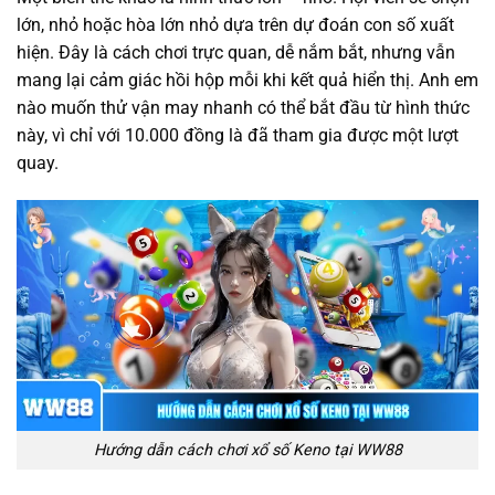
lớn, nhỏ hoặc hòa lớn nhỏ dựa trên dự đoán con số xuất
hiện. Đây là cách chơi trực quan, dễ nắm bắt, nhưng vẫn
mang lại cảm giác hồi hộp mỗi khi kết quả hiển thị. Anh em
nào muốn thử vận may nhanh có thể bắt đầu từ hình thức
này, vì chỉ với 10.000 đồng là đã tham gia được một lượt
quay.
Hướng dẫn cách chơi xổ số Keno tại WW88