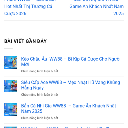
Hot Nhất Thị Trường Cá
Game Ăn Khách Nhất Năm
Cược 2026
2025
BÀI VIẾT GẦN ĐÂY
Kèo Châu Âu WW88 – Bí Kíp Cá Cược Cho Người
Mới
Chức năng bình luận bị tắt
ở
Kèo
Châu
Siêu Cấp Ace WW88 – Mẹo Nhặt Hũ Vàng Khủng
Âu
Hằng Ngày
WW88
Chức năng bình luận bị tắt
ở
–
Siêu
Bí
Cấp
Bắn Cá Nhị Gia WW88 – Game Ăn Khách Nhất
Kíp
Ace
Cá
Năm 2025
WW88
Cược
Chức năng bình luận bị tắt
ở
–
Cho
Bắn
Mẹo
Người
Cá