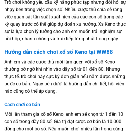
Trò chơi không yêu cầu kỹ năng phức tạp nhưng đòi hỏi sự
nhạy bén trong việc chọn số. Nhiều cược thủ chia sẻ rằng
việc quan sát tần suất xuất hiện của các con số trong các
kỳ quay trước có thể giúp dự đoán xu hướng. Xs Keno thực
sự là lựa chọn lý tưởng cho anh em muốn trải nghiệm sự
hồi hộp, nhanh chóng và trực tiếp từng phút trong ngày.
Hướng dẫn cách chơi xổ số Keno tại WW88
Anh em và các cược thủ mới làm quen với xổ số Keno
thường bỡ ngỡ khi nhìn vào dãy số từ 01 đến 80. Nhưng
thực tế, trò chơi này cực kỳ đơn giản nếu nắm được những
bước cơ bản. Ngay bên dưới là hướng dẫn chi tiết, hội viên
nào cũng có thể áp dụng.
Cách chơi cơ bản
Mỗi lần tham gia xổ số Keno, anh em sẽ chọn từ 1 đến 10
con số trong dãy 80 số. Giá trị đặt cược cơ bản là 10.000
đồng cho một bộ số. Nếu muốn chơi nhiều lần trong cùng