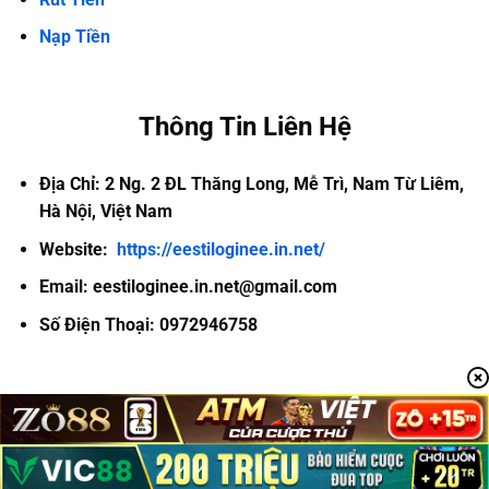
Nạp Tiền
Thông Tin Liên Hệ
Địa Chỉ: 2 Ng. 2 ĐL Thăng Long, Mễ Trì, Nam Từ Liêm,
Hà Nội, Việt Nam
Website:
https://eestiloginee.in.net/
Email:
eestiloginee.in.net@gmail.com
Số Điện Thoại: 0972946758
Copyright 2026 ©
WW888.IO