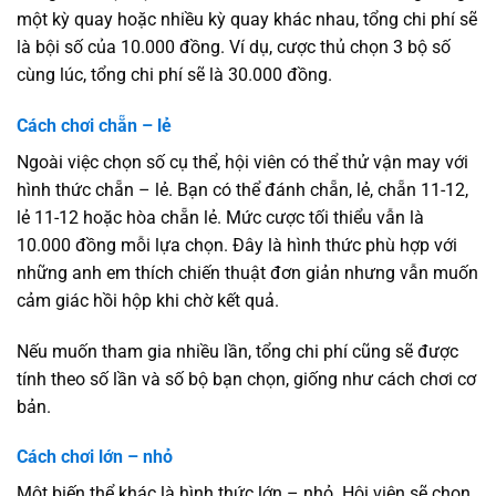
một kỳ quay hoặc nhiều kỳ quay khác nhau, tổng chi phí sẽ
là bội số của 10.000 đồng. Ví dụ, cược thủ chọn 3 bộ số
cùng lúc, tổng chi phí sẽ là 30.000 đồng.
Cách chơi chẵn – lẻ
Ngoài việc chọn số cụ thể, hội viên có thể thử vận may với
hình thức chẵn – lẻ. Bạn có thể đánh chẵn, lẻ, chẵn 11-12,
lẻ 11-12 hoặc hòa chẵn lẻ. Mức cược tối thiểu vẫn là
10.000 đồng mỗi lựa chọn. Đây là hình thức phù hợp với
những anh em thích chiến thuật đơn giản nhưng vẫn muốn
cảm giác hồi hộp khi chờ kết quả.
Nếu muốn tham gia nhiều lần, tổng chi phí cũng sẽ được
tính theo số lần và số bộ bạn chọn, giống như cách chơi cơ
bản.
Cách chơi lớn – nhỏ
Một biến thể khác là hình thức lớn – nhỏ. Hội viên sẽ chọn